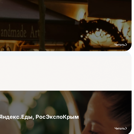
Читать
я Яндекс.Еды, РосЭкспоКрым
Читать