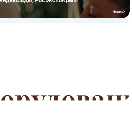
я Яндекс.Еды, РосЭкспоКрым
Читать
мероприятий
Читать