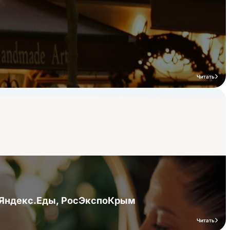
Читать
я Яндекс.Еды, РосЭкспоКрым
Читать