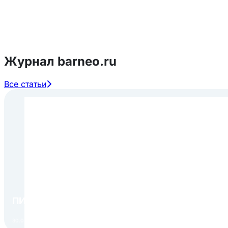
Журнал barneo.ru
Все статьи
ПИР Экспо 2026: открытие регистрации 1 авгу
30.07.2026