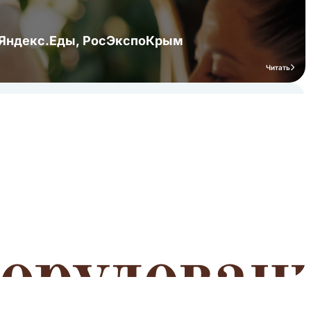
я Яндекс.Еды, РосЭкспоКрым
Читать
мероприятий
Читать