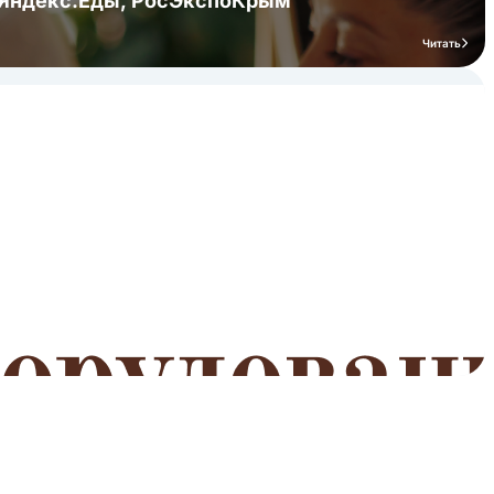
я Яндекс.Еды, РосЭкспоКрым
Читать
мероприятий
Читать