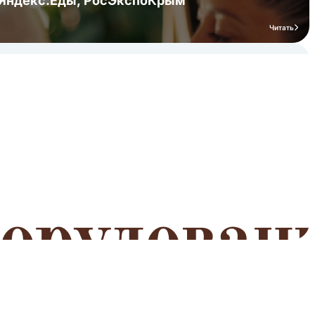
я Яндекс.Еды, РосЭкспоКрым
Читать
мероприятий
Читать