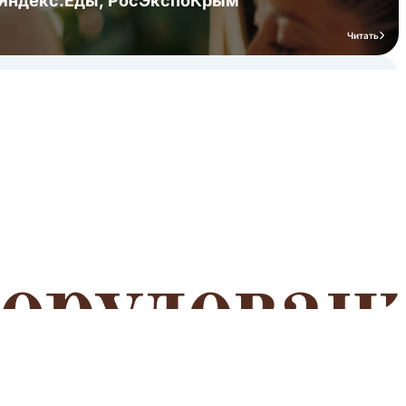
я Яндекс.Еды, РосЭкспоКрым
Читать
мероприятий
Читать