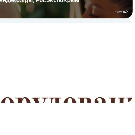
я Яндекс.Еды, РосЭкспоКрым
Читать
мероприятий
Читать