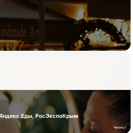
Читать
я Яндекс.Еды, РосЭкспоКрым
Читать