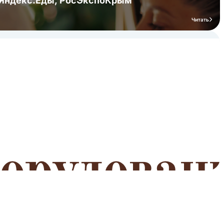
я Яндекс.Еды, РосЭкспоКрым
Читать
мероприятий
Читать