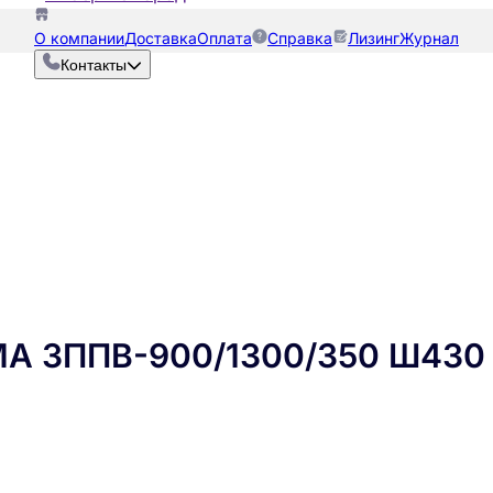
О компании
Доставка
Оплата
Справка
Лизинг
Журнал
Контакты
МА ЗППВ-900/1300/350 Ш430