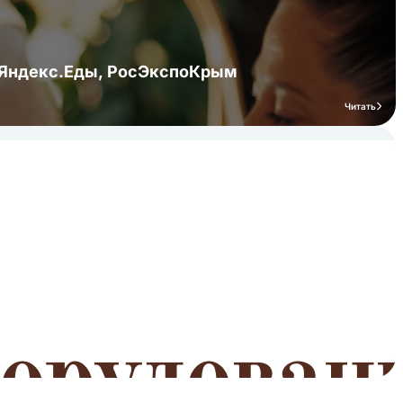
я Яндекс.Еды, РосЭкспоКрым
Читать
мероприятий
Читать