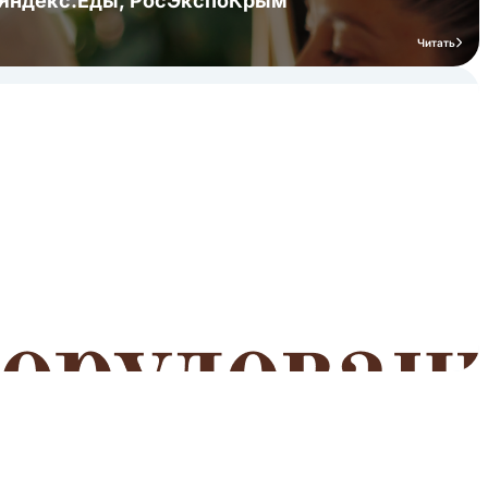
я Яндекс.Еды, РосЭкспоКрым
Читать
мероприятий
Читать