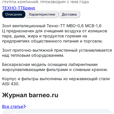
ТЕХНО-ТТ
Бренд
Описание
Характеристики
Доставка
Зонт вентеляционный
Техно-ТТ МВО-0,6 МСВ-1,6
Ц
предназначен для очищения воздуха от излишков
пара, дыма, жира и продуктов горения на
предприятиях общественного питания и торговли.
Зонт приточно-вытяжной пристенный устанавливается
над тепловым оборудованием.
Бескаркасная модель оснащена лабиринтными
жироулавливающими фильтрами и сливным краном.
Корпус и фильтры выполнены из нержавеющей стали
AISI 430.
Габариты: длина - 600 мм, ширина - 1600 мм, высота
Журнал barneo.ru
- 400 мм.
Все статьи