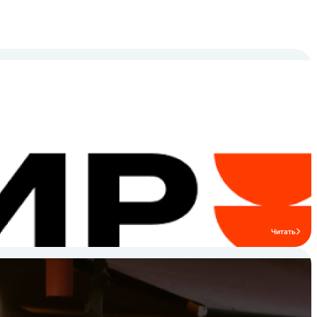
стала первой в России компанией,
запустившей производство
профессиональных индукционных плит
на основе высококачественных
импортных комплектующих. На данный
момент индукционные плиты компании
«ТЕХНО-ТТ» установлены в тысячах
предприятий России и позволяют их
владельцам экономить на платежах за
электроэнергию. Высокая надежность и
доступная цена индукционных плит
компании «ТЕХНО-ТТ» сделали их
индукционными плитами №1 в России.
Читать