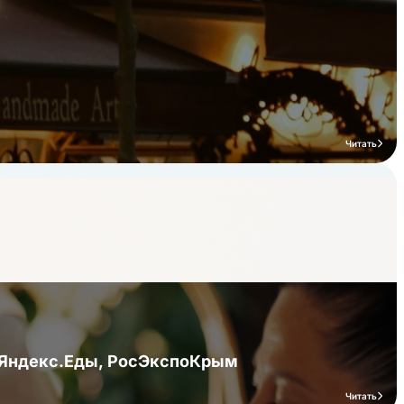
Читать
я Яндекс.Еды, РосЭкспоКрым
Читать