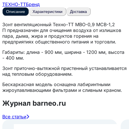
ТЕХНО-ТТ
Бренд
Описание
Характеристики
Доставка
Зонт вентиляционный
Техно-ТТ МВО-0,9 МСВ-1,2
П
предназначен для очищения воздуха от излишков
пара, дыма, жира и продуктов горения на
предприятиях общественного питания и торговли.
Габариты: длина - 900 мм, ширина - 1200 мм, высота
- 400 мм.
Зонт приточно-вытяжной пристенный устанавливается
над тепловым оборудованием.
Бескаркасная модель оснащена лабиринтными
жироулавливающими фильтрами и сливным краном.
Корпус и фильтры выполнены из нержавеющей стали
Журнал barneo.ru
AISI 430.
Все статьи