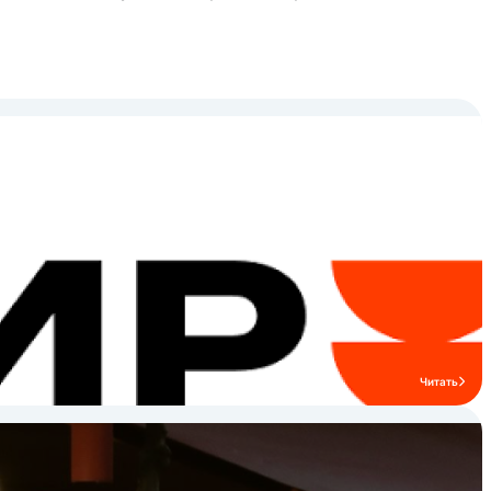
*** В 2009 году компания «ТЕХНО-ТТ»
стала первой в России компанией,
запустившей производство
профессиональных индукционных плит
на основе высококачественных
импортных комплектующих. На данный
момент индукционные плиты компании
«ТЕХНО-ТТ» установлены в тысячах
предприятий России и позволяют их
владельцам экономить на платежах за
электроэнергию. Высокая надежность и
доступная цена индукционных плит
компании «ТЕХНО-ТТ» сделали их
индукционными плитами №1 в России.
Читать