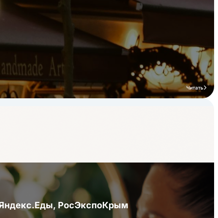
Читать
я Яндекс.Еды, РосЭкспоКрым