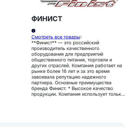
ФИНИСТ
Смотреть все товары
**Финист** — это российский
производитель качественного
оборудования для предприятий
общественного питания, торговли и
других отраслей. Компания работает на
рынке более 16 лет и за это время
завоевала репутацию надежного
партнера. Основные преимущества
бренда Финист: * Высокое качество
продукции. Компания использует только
качественные материалы и
комплектующие, а также строго
контролирует все этапы производства и
сборки оборудования. * Широкий
ассортимент. В каталоге Финист