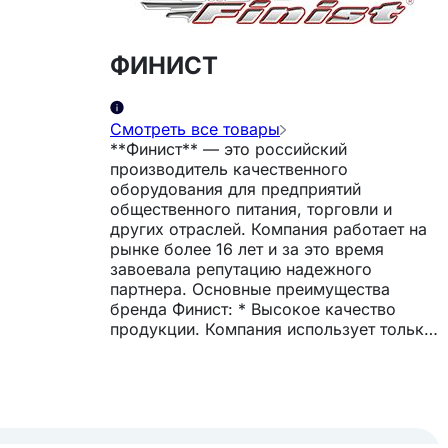
ФИНИСТ
Смотреть все товары
**Финист** — это российский
производитель качественного
оборудования для предприятий
общественного питания, торговли и
других отраслей. Компания работает на
рынке более 16 лет и за это время
завоевала репутацию надежного
партнера. Основные преимущества
бренда Финист: * Высокое качество
продукции. Компания использует только
качественные материалы и
комплектующие, а также строго
контролирует все этапы производства и
сборки оборудования. * Широкий
ассортимент. В каталоге Финист