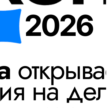
Встраиваемое оборудование — может
быть интегрировано в интерьер
помещения. * Эксклюзивные витрины
серии Luxury сочетают в себе стильный
дизайн и высококачественные
материалы. Фасады этих витрин
окрашиваются в любой цвет RAL, для
создания уникального дизайна.
Индивидуальный подход к клиентам
Финист предлагает клиентам
индивидуальный подход. Специалисты
компании готовы помочь подобрать
оборудование, отвечающее всем
потребностям заказчика. Также
компания может разработать
эксклюзивный проект нестандартного
оборудования, учитывая специфику
бизнеса, характеристики помещения и
бюджет. Финист — это надежный
производитель профессионального
оборудования для HoReCa. Компания
предлагает широкий выбор продукции