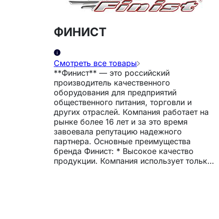
ФИНИСТ
Смотреть все товары
**Финист** — это российский
производитель качественного
оборудования для предприятий
общественного питания, торговли и
других отраслей. Компания работает на
рынке более 16 лет и за это время
завоевала репутацию надежного
партнера. Основные преимущества
бренда Финист: * Высокое качество
продукции. Компания использует только
качественные материалы и
комплектующие, а также строго
контролирует все этапы производства и
сборки оборудования. * Широкий
ассортимент. В каталоге Финист