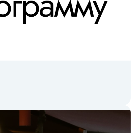
высокого качества по доступным ценам.
Финист — это ваш надежный партнер в
сфере оснащения предприятий
общественного питания, торговли и
других отраслей.