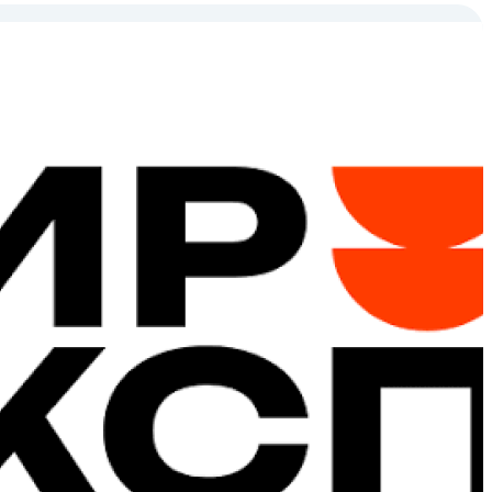
представлен широкий выбор
оборудования для всех сфер
деятельности HoReCa, включая
нейтральное, вентиляционное, тепловое
и холодильное. * Доступные цены.
Финист предлагает самые низкие цены
на холодильное оборудование для
продуктов. * Удобные условия
сотрудничества. Компания предлагает
клиентам выгодные условия оплаты и
доставки, а также гарантийное
обслуживание. Специализация компании
Основным направлением деятельности
Финист является производство
холодильного оборудования для
предприятий общественного питания,
торговли и других отраслей. В каталоге
компании представлены: * Шкафы
шоковой заморозки — предназначены
для быстрого замораживания продуктов
питания. * Холодильные витрины, столы
и шкафы — используются для хранения и
демонстрации продуктов питания. *