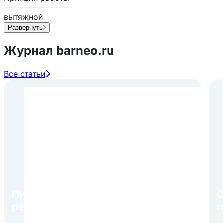
вытяжной
Развернуть
Журнал barneo.ru
Все статьи
ПИР Экспо 2026: открытие
О
регистрации 1 августа
г
в