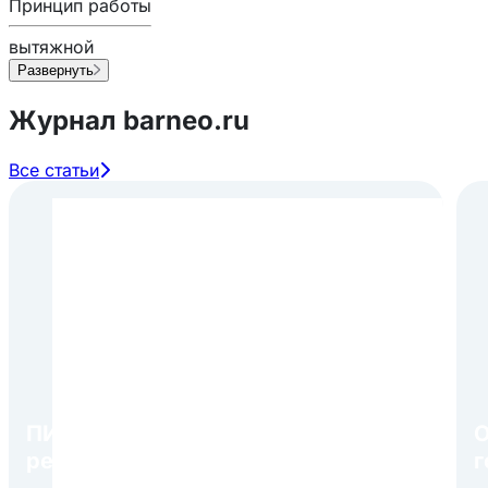
Принцип работы
вытяжной
Развернуть
Журнал barneo.ru
Все статьи
ПИР Экспо 2026: открытие
О
регистрации 1 августа
г