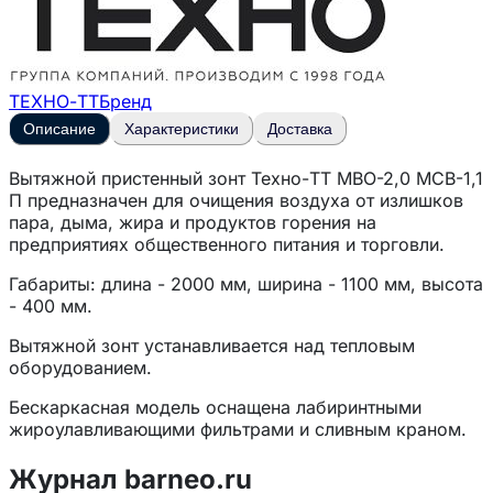
ТЕХНО-ТТ
Бренд
Описание
Характеристики
Доставка
Вытяжной пристенный зонт
Техно-ТТ МВО-2,0 МСВ-1,1
П
предназначен для очищения воздуха от излишков
пара, дыма, жира и продуктов горения на
предприятиях общественного питания и торговли.
Габариты: длина - 2000 мм, ширина - 1100 мм, высота
- 400 мм.
Вытяжной зонт устанавливается над тепловым
оборудованием.
Бескаркасная модель оснащена лабиринтными
жироулавливающими фильтрами и сливным краном.
Корпус и фильтры выполнены из нержавеющей стали
Журнал barneo.ru
AISI 430.