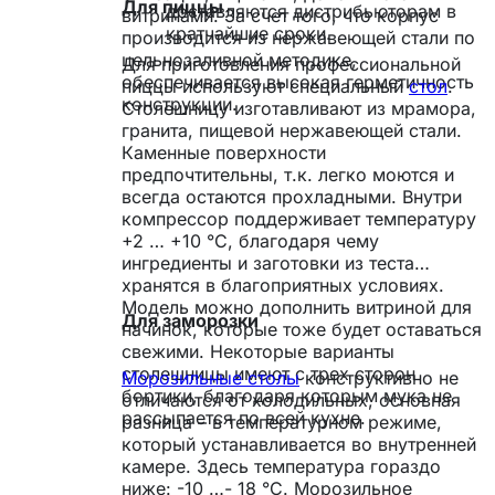
Для пиццы
доставляются дистрибьюторам в
витринами. За счет того, что корпус
кратчайшие сроки.
производится из нержавеющей стали по
цельнозаливной методике,
Для приготовления профессиональной
обеспечивается высокая герметичность
пиццы используют специальный
стол
.
конструкции.
Столешницу изготавливают из мрамора,
гранита, пищевой нержавеющей стали.
Каменные поверхности
предпочтительны, т.к. легко моются и
всегда остаются прохладными. Внутри
компрессор поддерживает температуру
+2 … +10 °С, благодаря чему
ингредиенты и заготовки из теста
хранятся в благоприятных условиях.
Модель можно дополнить витриной для
Для заморозки
начинок, которые тоже будет оставаться
свежими. Некоторые варианты
столешницы имеют с трех сторон
Морозильные столы
конструктивно не
бортики, благодаря которым мука не
отличаются от холодильных, основная
рассыпается по всей кухне.
разница – в температурном режиме,
который устанавливается во внутренней
камере. Здесь температура гораздо
ниже: -10 …- 18 °С. Морозильное