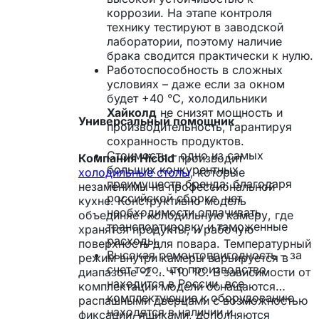
коррозии. На этапе контроля
технику тестируют в заводской
лаборатории, поэтому наличие
брака сводится практически к нулю.
Работоспособность в сложных
условиях – даже если за окном
будет +40 °С, холодильники
Хайколд
не снизят мощность и
Универсальный помощник
производительность, гарантируя
сохранность продуктов.
Стоимость – одно из самых
Компания Hicold
производит
больших конкурентных
холодильные столы
, которые
преимуществ бренда: благодаря
незаменимы на профессиональной
российской сборке, нет
кухне. Конструктивно модель
необходимости оплачивать
объединяет холодильную камеру, где
транспортировку и таможенные
хранятся продукты, и рабочую
расходы.
поверхность для повара. Температурный
Высокая ремонтопригодность – за
режим внутри камеры варьируется в
счет того, что производство
диапазоне -2 … +10 °С. В зависимости от
находится в России, все
комплектации модели оснащаются
комплектующие к оборудованию
распашными дверцами с возможностью
находятся в наличии и
фиксации, ящиками, дополняются