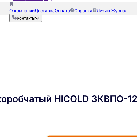
О компании
Доставка
Оплата
Справка
Лизинг
Журнал
Контакты
коробчатый HICOLD ЗКВПО-1