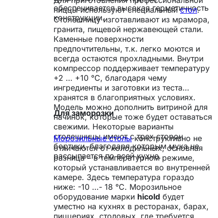
обеспечивается высокая герметичность
пиццы используют специальный
стол
.
конструкции.
Столешницу изготавливают из мрамора,
гранита, пищевой нержавеющей стали.
Каменные поверхности
предпочтительны, т.к. легко моются и
всегда остаются прохладными. Внутри
компрессор поддерживает температуру
+2 … +10 °С, благодаря чему
ингредиенты и заготовки из теста
хранятся в благоприятных условиях.
Модель можно дополнить витриной для
Для заморозки
начинок, которые тоже будет оставаться
свежими. Некоторые варианты
столешницы имеют с трех сторон
Морозильные столы
конструктивно не
бортики, благодаря которым мука не
отличаются от холодильных, основная
рассыпается по всей кухне.
разница – в температурном режиме,
который устанавливается во внутренней
камере. Здесь температура гораздо
ниже: -10 …- 18 °С. Морозильное
оборудование марки
hicold
будет
уместно на кухнях в ресторанах, барах,
пиццериях, столовых, где требуется