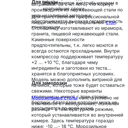
Для пиццы
доставляются дистрибьюторам в
витринами. За счет того, что корпус
кратчайшие сроки.
производится из нержавеющей стали по
цельнозаливной методике,
Для приготовления профессиональной
обеспечивается высокая герметичность
пиццы используют специальный
стол
.
конструкции.
Столешницу изготавливают из мрамора,
гранита, пищевой нержавеющей стали.
Каменные поверхности
предпочтительны, т.к. легко моются и
всегда остаются прохладными. Внутри
компрессор поддерживает температуру
+2 … +10 °С, благодаря чему
ингредиенты и заготовки из теста
хранятся в благоприятных условиях.
Модель можно дополнить витриной для
Для заморозки
начинок, которые тоже будет оставаться
свежими. Некоторые варианты
столешницы имеют с трех сторон
Морозильные столы
конструктивно не
бортики, благодаря которым мука не
отличаются от холодильных, основная
рассыпается по всей кухне.
разница – в температурном режиме,
который устанавливается во внутренней
камере. Здесь температура гораздо
ниже: -10 …- 18 °С. Морозильное