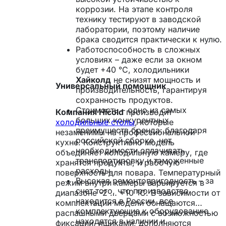
коррозии. На этапе контроля
технику тестируют в заводской
лаборатории, поэтому наличие
брака сводится практически к нулю.
Работоспособность в сложных
условиях – даже если за окном
будет +40 °С, холодильники
Хайколд
не снизят мощность и
Универсальный помощник
производительность, гарантируя
сохранность продуктов.
Стоимость – одно из самых
Компания Hicold
производит
больших конкурентных
холодильные столы
, которые
преимуществ бренда: благодаря
незаменимы на профессиональной
российской сборке, нет
кухне. Конструктивно модель
необходимости оплачивать
объединяет холодильную камеру, где
транспортировку и таможенные
хранятся продукты, и рабочую
расходы.
поверхность для повара. Температурный
Высокая ремонтопригодность – за
режим внутри камеры варьируется в
счет того, что производство
диапазоне -2 … +10 °С. В зависимости от
находится в России, все
комплектации модели оснащаются
комплектующие к оборудованию
распашными дверцами с возможностью
находятся в наличии и
фиксации, ящиками, дополняются