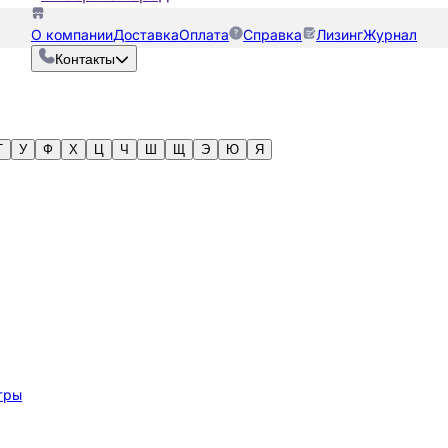
О компании
Доставка
Оплата
Справка
Лизинг
Журнал
Контакты
Т
У
Ф
Х
Ц
Ч
Ш
Щ
Э
Ю
Я
тры