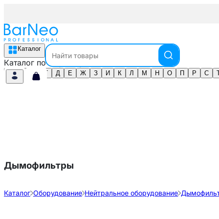
Каталог
Каталог по алфавиту
А
Б
В
Г
Д
Е
Ж
З
И
К
Л
М
Н
О
П
Р
С
Дымофильтры
Каталог
Оборудование
Нейтральное оборудование
Дымофиль