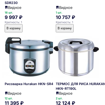
SDR230
Видное
Видное
16 шт.
1 шт.
9 997 ₽
10 757 ₽
Кратность: 1
Кратность: 1
В корзину
В корзину
Рисоварка Hurakan HKN-SR42
ТЕРМОС ДЛЯ РИСА HURAKA
HKN-RT190L
Видное
Видное
12 шт.
2 шт.
11 395 ₽
12 124 ₽