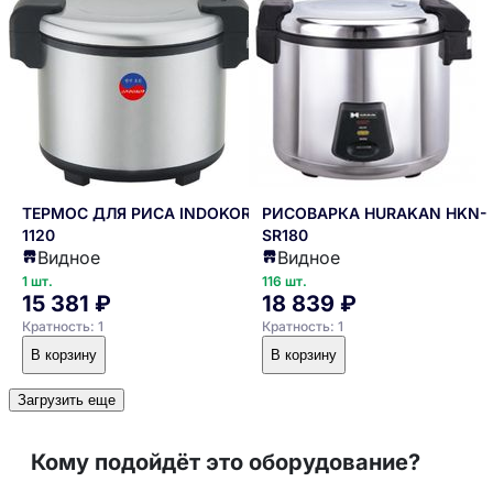
ТЕРМОС ДЛЯ РИСА INDOKOR IR-
РИСОВАРКА HURAKAN HKN-
1120
SR180
Видное
Видное
1 шт.
116 шт.
15 381 ₽
18 839 ₽
Кратность: 1
Кратность: 1
В корзину
В корзину
Загрузить еще
Кому подойдёт это оборудование?