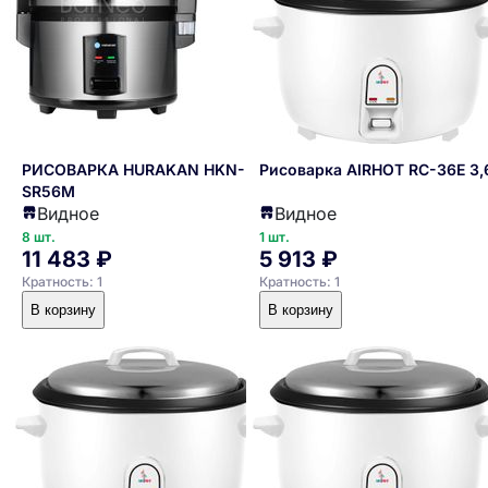
РИСОВАРКА HURAKAN HKN-
Рисоварка AIRHOT RC-36E 3,
SR56M
Видное
Видное
8 шт.
1 шт.
11 483 ₽
5 913 ₽
Кратность: 1
Кратность: 1
В корзину
В корзину