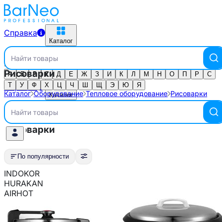
Справка
Каталог
Найти товары
Каталог по алфавиту
Рисоварки
Выберите город
А
Б
В
Г
Д
Е
Ж
З
И
К
Л
М
Н
О
П
Р
С
Т
У
Ф
Х
Ц
Ч
Ш
Щ
Э
Ю
Я
Справка
Каталог
Оборудование
Тепловое оборудование
Рисоварки
Каталог
Тепловое оборудование
Найти товары
Рисоварки
По популярности
INDOKOR
По популярности
HURAKAN
Тип оборудования
AIRHOT