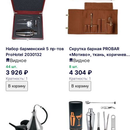
Набор барменский 5 пр-тов
Скрутка барная PROBAR
ProHotel 2030132
«Мотиво», ткань, коричнев.
Видное
Видное
2110407
44 шт.
8 шт.
3 926 ₽
4 304 ₽
Кратность: 1
Кратность: 1
В корзину
В корзину