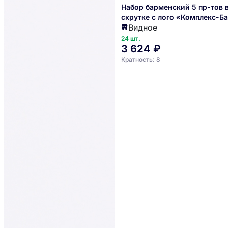
Набор барменский 5 пр-тов 
скрутке с лого «Комплекс-Б
Видное
Probar 2030137
24 шт.
3 624 ₽
Кратность: 8