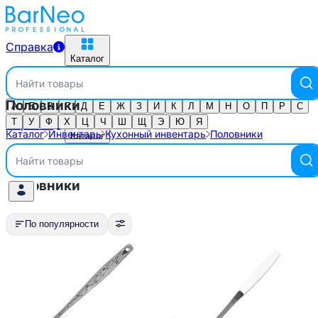
Справка
Каталог
Найти товары
Каталог по алфавиту
Половники
Выберите город
А
Б
В
Г
Д
Е
Ж
З
И
К
Л
М
Н
О
П
Р
С
Т
У
Ф
Х
Ц
Ч
Ш
Щ
Э
Ю
Я
Справка
Каталог
Инвентарь
Кухонный инвентарь
Половники
Каталог
Кухонный инвентарь
Найти товары
Половники
По популярности
По популярности
Материал