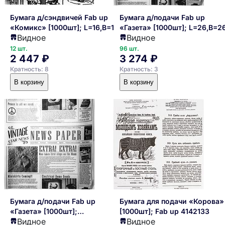
Бумага д/сэндвичей Fab up
Бумага д/подачи Fab up
«Комикс» [1000шт]; L=16,B=16см
«Газета» [1000шт]; L=26,B=2
Видное
Видное
12 шт.
96 шт.
2 447 ₽
3 274 ₽
Кратность: 8
Кратность: 3
В корзину
В корзину
Бумага д/подачи Fab up
Бумага для подачи «Корова»
«Газета» [1000шт];
[1000шт]; Fab up 4142133
Видное
Видное
L=30.5,B=30.5см белая