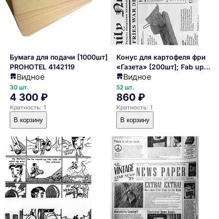
Бумага для подачи [1000шт]
Конус для картофеля фри
PROHOTEL 4142119
«Газета» [200шт]; Fab up
Видное
Видное
4142137
30 шт.
52 шт.
4 300 ₽
860 ₽
Кратность: 1
Кратность: 1
В корзину
В корзину