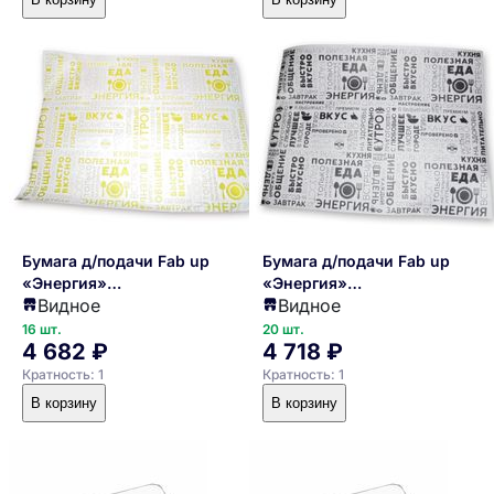
Бумага д/подачи Fab up
Бумага д/подачи Fab up
«Энергия»
«Энергия»
Видное
Видное
[1000шт];L=40,B=30см;белый,са
[1000шт];L=40,B=30см;белый
латовый 4142128
рный 4142129
16 шт.
20 шт.
4 682 ₽
4 718 ₽
Кратность: 1
Кратность: 1
В корзину
В корзину