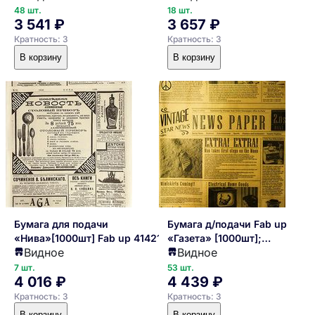
48 шт.
18 шт.
3 541 ₽
3 657 ₽
Кратность: 3
Кратность: 3
В корзину
В корзину
Бумага для подачи
Бумага д/подачи Fab up
«Нива»[1000шт] Fab up 4142134
«Газета» [1000шт];
Видное
Видное
L=30.5,B=30.5см беж
7 шт.
53 шт.
4 016 ₽
4 439 ₽
Кратность: 3
Кратность: 3
В корзину
В корзину