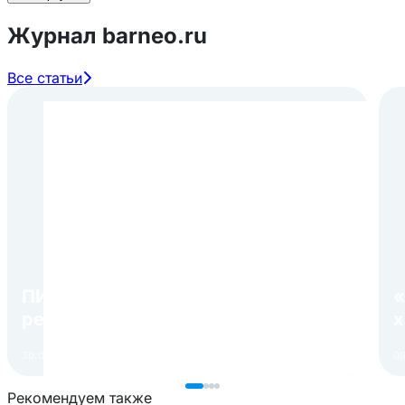
Журнал barneo.ru
Все статьи
ПИР Экспо 2026: открытие
«
регистрации 1 августа
х
30.07.2026
Читать
09
Рекомендуем также