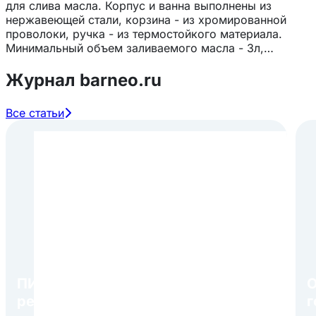
для слива масла. Корпус и ванна выполнены из
нержавеющей стали, корзина - из хромированной
проволоки, ручка - из термостойкого материала.
Минимальный объем заливаемого масла - 3л,
максимальный объем заливаемого масла - 8л.
Журнал barneo.ru
Все статьи
ПИР Экспо 2026: открытие
О
регистрации 1 августа
г