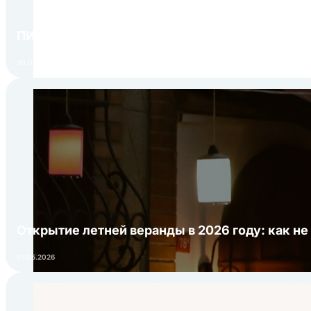
Рыба
150
Рыбные палочки
180
ПИР Экспо 2026: открытие регистрации 1 авгу
Сыр в сухарях
180
Пончики
190
30.07.2026
Мясные крокеты
190
Курица
160
Жареные креветки
180
Открытие летней веранды в 2026 году: как не
01.05.2026