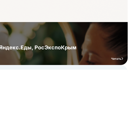
я Яндекс.Еды, РосЭкспоКрым
Читать
мероприятий