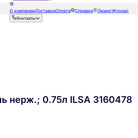
О компании
Доставка
Оплата
Справка
Лизинг
Журнал
Контакты
ь нерж.; 0.75л ILSA 3160478