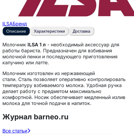
ILSA
Бренд
Описание
Характеристики
Доставка
Молочник
ILSA 1 л
- необходимый аксессуар для
работы бариста. Предназначен для взбивания
молочной пенки и последующего приготовления
капучино или латте.
Молочник
изготовлен из нержавеющей
стали. Сталь позволяет оперативно контролировать
температуру взбиваемого молока. Удобная ручка
делает работу с предметом максимально
комфортной. Носик обеспечивает медленный излив
молока для точной подачи в напиток.
Характеристики:
Журнал barneo.ru
Размеры -280х225х200 мм;
Все статьи
Материал - нержавеющая сталь;