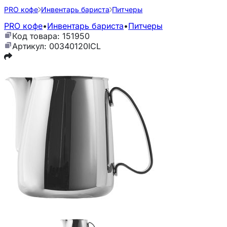
PRO кофе
Инвентарь бариста
Питчеры
PRO кофе
•
Инвентарь бариста
•
Питчеры
Код товара: 151950
Артикул: 00340120ICL