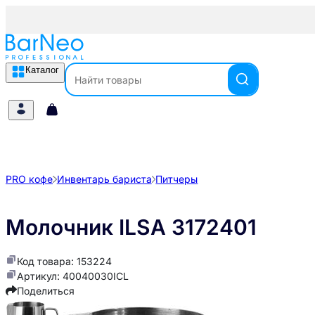
Каталог
PRO кофе
Инвентарь бариста
Питчеры
Молочник ILSA 3172401
Код товара: 153224
Артикул: 40040030ICL
Поделиться