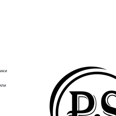
ники
или