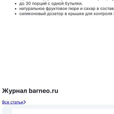
до 30 порций с одной бутылки.
натуральное фруктовое пюре и сахар в состав
силиконовый дозатор в крышке для контроля 
большое разнообразие ярких вкусовых сочета
Приготовление холодных напитков:
Лимонады - используйте основу для напитка
P
кубиками или краш и ваш лимонад готов.
Холодный чай - смешайте основу для напитка
фруктовый чаем, добавьте лед.
Сангрии, фриззы, коктейли - добавьте в лимон
получите освежающий легкий коктейль или са
Смузи - взбейте основу для напитка
ProffSyr
Приготовление горячих напитков:
Горячий чай - используйте основу для напитк
Журнал barneo.ru
фруктовым чаем. Добавьте мяту, пряности ил
Пунш, глинтвейн, грог - добавьте с разведен
вино, пряности или фрукты по вкусу.
Все статьи