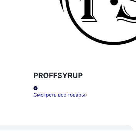
лед
 или
, и
PROFFSYRUP
скорости.
Смотреть все товары
ым или
оголь или