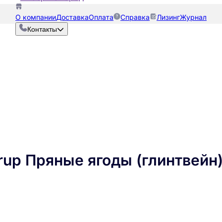
О компании
Доставка
Оплата
Справка
Лизинг
Журнал
Контакты
rup Пряные ягоды (глинтвейн) 