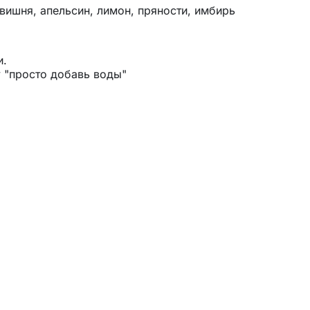
вишня, апельсин, лимон, пряности, имбирь
и.
 "просто добавь воды"
е, не содержит ГМО.
налива.
ний, от классических до универсальных.