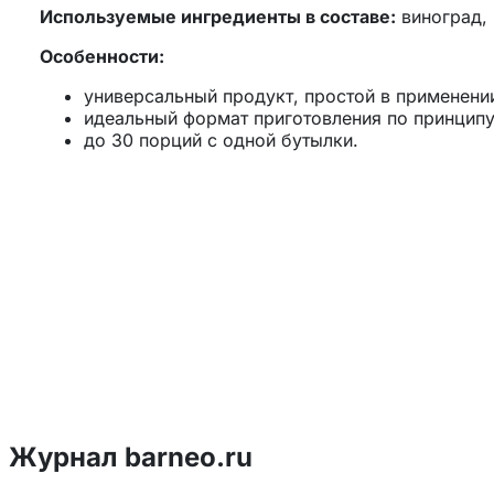
Используемые ингредиенты в составе:
виноград, 
Особенности:
универсальный продукт, простой в применени
идеальный формат приготовления по принципу
до 30 порций с одной бутылки.
натуральное фруктовое пюре и сахар в состав
силиконовый дозатор в крышке для контроля 
большое разнообразие ярких вкусовых сочета
Журнал barneo.ru