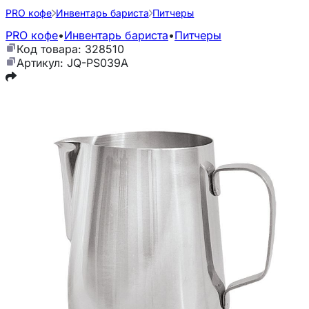
PRO кофе
Инвентарь бариста
Питчеры
PRO кофе
•
Инвентарь бариста
•
Питчеры
Код товара: 328510
Артикул: JQ-PS039A