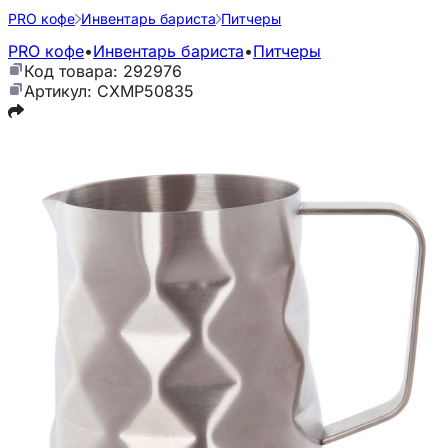
PRO кофе
Инвентарь бариста
Питчеры
PRO кофе
•
Инвентарь бариста
•
Питчеры
Код товара: 292976
Артикул: CXMP50835