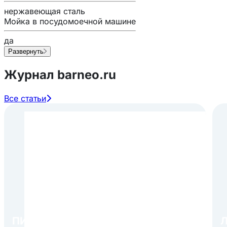
нержавеющая сталь
Мойка в посудомоечной машине
да
Развернуть
Журнал barneo.ru
Все статьи
ПИР Экспо 2026: открытие
Л