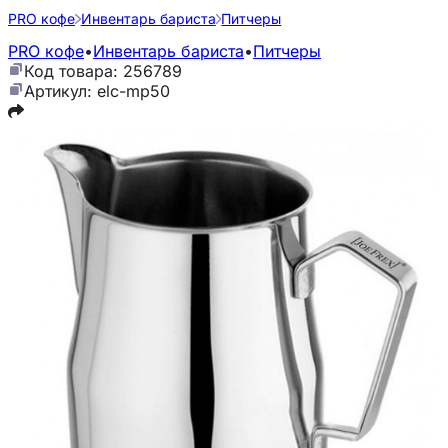
PRO кофе
Инвентарь бариста
Питчеры
PRO кофе
•
Инвентарь бариста
•
Питчеры
Код товара: 256789
Артикул: elc-mp50