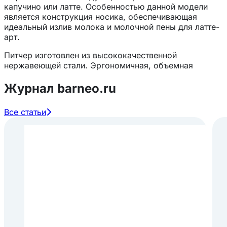
капучино или латте. Особенностью данной модели
является конструкция носика, обеспечивающая
идеальный излив молока и молочной пены для латте-
арт.
Питчер изготовлен из высококачественной
нержавеющей стали. Эргономичная, объемная
рукоятка для комфортной работы. Носик
обеспечивает равномерный и медленный излив
Журнал barneo.ru
молочной пенки.
Все статьи
Особенности:
На ручке изображен логотип
JoeFrex
;
Материал - нержавеющая сталь;
Объем - 500 мл;
Цвет - полированная сталь.