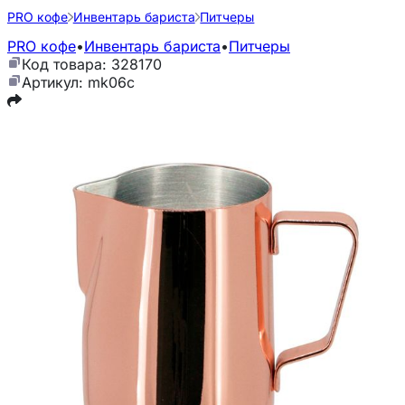
PRO кофе
Инвентарь бариста
Питчеры
PRO кофе
•
Инвентарь бариста
•
Питчеры
Код товара: 328170
Артикул: mk06c