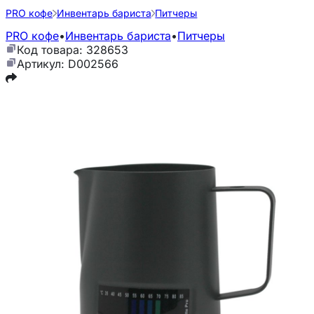
PRO кофе
Инвентарь бариста
Питчеры
PRO кофе
•
Инвентарь бариста
•
Питчеры
Код товара: 328653
Артикул: D002566