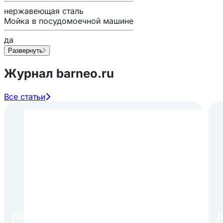
нержавеющая сталь
Мойка в посудомоечной машине
да
Развернуть
Журнал barneo.ru
Все статьи
ПИР Экспо 2026: открытие
Л