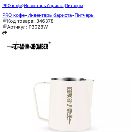
PRO кофе
Инвентарь бариста
Питчеры
PRO кофе
•
Инвентарь бариста
•
Питчеры
Код товара: 346378
Артикул: P3028W