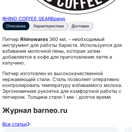
RHINO COFFEE GEAR
Бренд
Описание
Характеристики
Доставка
Питчер
Rhinowares
360 мл. - необходимый
инструмент для работы бариста. Используется для
взбивания молочной пены, которая затем
добавляется в кофе для приготовления латте и
капучино.
Питчер изготовлен из высококачественной
нержавеющей стали. Сталь позволяет оперативно
контролировать температуру взбиваемого молока.
Эргономичная рукоятка для комфортной работы с
питчером. Толщина стали 1 мм - долгое время
позволяет держать оригинальную форму кувшина
увеличивая эксплуатационные характеристики.
Журнал barneo.ru
Запатентованная антипригарная поверхность и
система двойного покрытия обеспечивают легкость в
Все статьи
очистке и долговечность использования питчера.