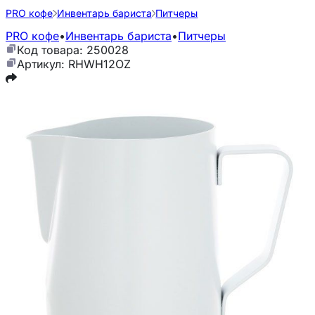
PRO кофе
Инвентарь бариста
Питчеры
PRO кофе
•
Инвентарь бариста
•
Питчеры
Код товара: 250028
Артикул: RHWH12OZ