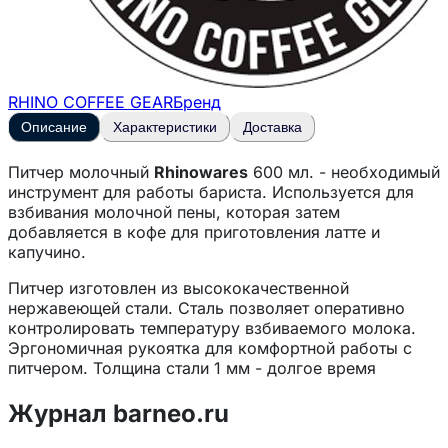
RHINO COFFEE GEAR
Бренд
Описание
Характеристики
Доставка
Питчер молочный
Rhinowares
600 мл. - необходимый
инструмент для работы бариста. Используется для
взбивания молочной пены, которая затем
добавляется в кофе для приготовления латте и
капучино.
Питчер изготовлен из высококачественной
нержавеющей стали. Сталь позволяет оперативно
контролировать температуру взбиваемого молока.
Эргономичная рукоятка для комфортной работы с
питчером. Толщина стали 1 мм - долгое время
позволяет держать оригинальную форму кувшина
увеличивая эксплуатационные характеристики.
Журнал barneo.ru
Запатентованная антипригарная поверхность и
система двойного покрытия обеспечивают легкость в