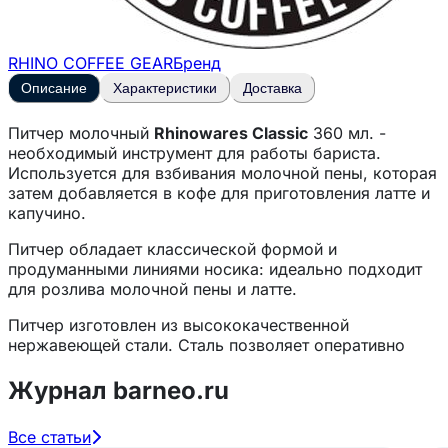
RHINO COFFEE GEAR
Бренд
Описание
Характеристики
Доставка
Питчер молочный
Rhinowares Classic
360 мл. -
необходимый инструмент для работы бариста.
Используется для взбивания молочной пены, которая
затем добавляется в кофе для приготовления латте и
капучино.
Питчер обладает классической формой и
продуманными линиями носика: идеально подходит
для розлива молочной пены и латте.
Питчер изготовлен из высококачественной
нержавеющей стали. Сталь позволяет оперативно
контролировать температуру взбиваемого молока.
Эргономичная рукоятка для комфортной работы с
Журнал barneo.ru
питчером.
Все статьи
Характеристики: