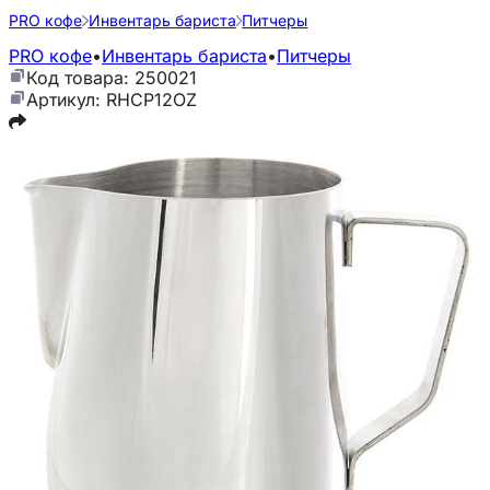
PRO кофе
Инвентарь бариста
Питчеры
PRO кофе
•
Инвентарь бариста
•
Питчеры
Код товара: 250021
Артикул: RHCP12OZ