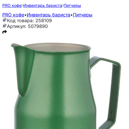
PRO кофе
Инвентарь бариста
Питчеры
PRO кофе
•
Инвентарь бариста
•
Питчеры
Код товара: 258109
Артикул: 5079890