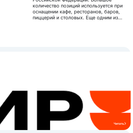
количество позиций используется при
оснащении кафе, ресторанов, баров,
пиццерий и столовых. Еще одним из
важных направлений являются товары
для оснащения пищевых производств.
Товары для поваров, барменов и всех
остальных сегментов HoReCa под
брендом P.L. Proff Cuisine - это
возможность быть яркими и выгодно
отличаться от своих конкурентов. Среди
товаров бренда «P.L. Proff Cuisine»
представлены: фарфоровая посуда,
кухонный, кондитерский и барный
инвентарь, ресторанная и торговая
мебель, аксессуары для сервировки
стола, текстиль.
Читать