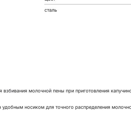
сталь
ля взбивания молочной пены при приготовления капучин
н удобным носиком для точного распределения молочно